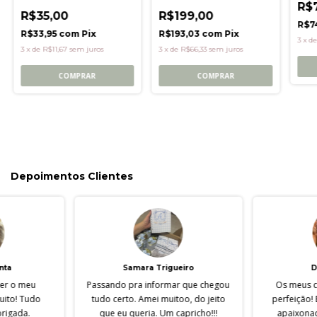
R$
R$35,00
R$199,00
R$7
R$33,95
com
Pix
R$193,03
com
Pix
3
x
d
3
x
de
R$11,67
sem juros
3
x
de
R$66,33
sem juros
COMPRAR
COMPRAR
Depoimentos Clientes
nta
Samara Trigueiro
D
ber o meu
Passando pra informar que chegou
Os meus c
muito! Tudo
tudo certo. Amei muitoo, do jeito
perfeição!
brigada.
que eu queria. Um capricho!!!
apaixonad