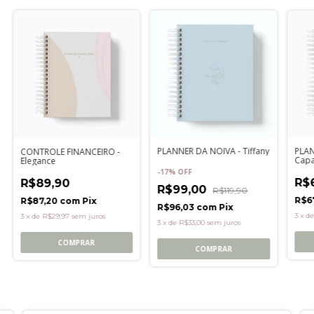
PLAN
PLANNER DA NOIVA - Tiffany
CONTROLE FINANCEIRO -
Capa
Elegance
-
17
%
OFF
R$
R$89,90
R$99,00
R$119,90
R$6
R$87,20
com
Pix
R$96,03
com
Pix
3
x
d
3
x
de
R$29,97
sem juros
3
x
de
R$33,00
sem juros
COMPRAR
COMPRAR