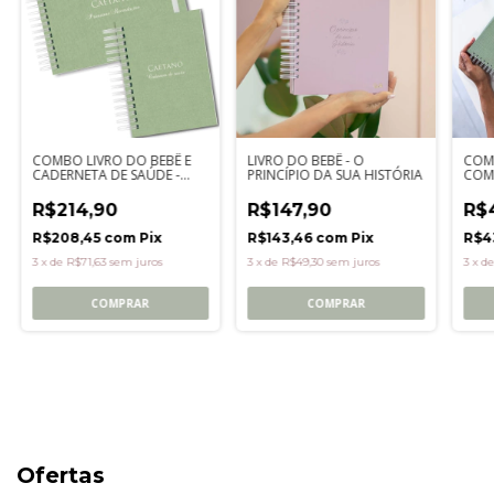
COMBO LIVRO DO BEBÊ E
LIVRO DO BEBÊ - O
COM
CADERNETA DE SAÚDE -
PRINCÍPIO DA SUA HISTÓRIA
COMP
Minimalista Verde
capa
R$214,90
R$147,90
R$
R$208,45
com
Pix
R$143,46
com
Pix
R$4
3
x
de
R$71,63
sem juros
3
x
de
R$49,30
sem juros
3
x
d
COMPRAR
COMPRAR
Ofertas