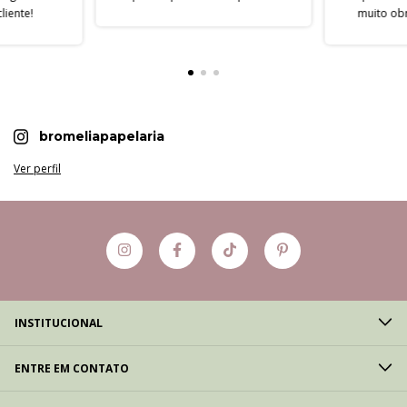
iente!
muito obr
bromeliapapelaria
Ver perfil
INSTITUCIONAL
ENTRE EM CONTATO