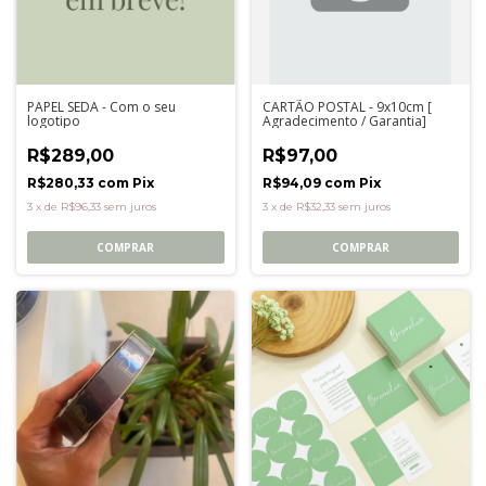
PAPEL SEDA - Com o seu
CARTÃO POSTAL - 9x10cm [
logotipo
Agradecimento / Garantia]
R$289,00
R$97,00
R$280,33
com
Pix
R$94,09
com
Pix
3
x
de
R$96,33
sem juros
3
x
de
R$32,33
sem juros
COMPRAR
COMPRAR