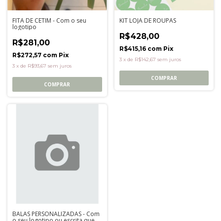
FITA DE CETIM - Com o seu
KIT LOJA DE ROUPAS
logotipo
R$428,00
R$281,00
R$415,16
com
Pix
R$272,57
com
Pix
3
x
de
R$142,67
sem juros
3
x
de
R$93,67
sem juros
COMPRAR
COMPRAR
BALAS PERSONALIZADAS - Com
o seu logotipo ou escrita que