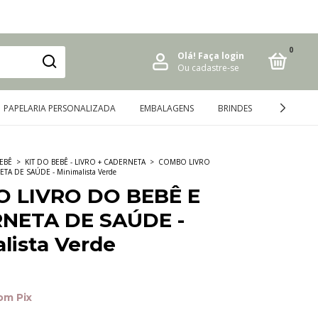
0
Olá!
Faça login
Ou cadastre-se
PAPELARIA PERSONALIZADA
EMBALAGENS
BRINDES
ARQUIVOS 
EBÊ
>
KIT DO BEBÊ - LIVRO + CADERNETA
>
COMBO LIVRO
TA DE SAÚDE - Minimalista Verde
 LIVRO DO BEBÊ E
NETA DE SAÚDE -
lista Verde
om
Pix