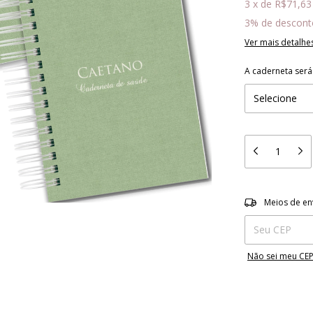
3
x
de
R$71,63
3% de descont
Ver mais detalhe
A caderneta ser
Entregas para o 
Meios de en
Não sei meu CE