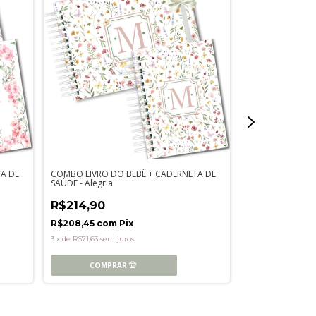
A DE
COMBO LIVRO DO BEBÊ + CADERNETA DE
COMBO LIVRO DO
SAÚDE - Alegria
SAÚDE - Poá Ver
R$214,90
R$214,90
R$208,45
com
Pix
R$208,45
com
3
x
de
R$71,63
sem juros
3
x
de
R$71,63
sem j
COMPR