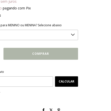
sem juros
o
pagando com Pix
s
á para MENINO ou MENINA? Selecione abaixo
ALTERAR CEP
CEP:
vio
CALCULAR
P