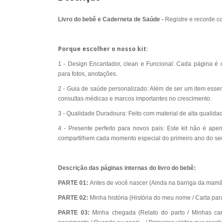
Livro do bebê e Caderneta de Saúde -
Registre e recorde c
Porque escolher o nosso kit:
1 - Design Encantador, clean e Funcional: Cada página é
para fotos, anotações.
2 - Guia de saúde personalizado: Além de ser um item essen
consultas médicas e marcos importantes no crescimento.
3 - Qualidade Duradoura: Feito com material de alta qualidad
4 - Presente perfeito para novos pais: Este kit não é a
compartilhem cada momento especial do primeiro ano do se
Descrição das páginas internas do livro do bebê:
PARTE 01:
Antes de você nascer
(Ainda na barriga da mamã
PARTE 02:
Minha história (História do meu nome / Carta para
PARTE 03:
Minha chegada (Relato do parto / Minhas car