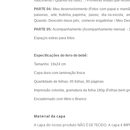
nascimento / Quando eu nasci... / Primeiras visitas que rece
PARTE 04:
Meu desenvolvimento (Fotos com papai e mamãe/ 
palavras; arte; frutinha; papinha; passo; dia na escola; a
Quando: Descobri meus pés; comecei engatinhar. / Meu Des
PARTE 05:
Acompanhamento (Acompanhamento mensal - 1 
Espaços extras para fotos
Especificações do livro do bebê:
Tamanho: 19x24 cm
Capa dura com laminação fosca
Quantidade de folhas: 45 folhas, 90 páginas
Impressão colorida, gramatura da folha 180g (Folhas bem gr
Encadernado com Wire-o Branco
Material da capa
A capa do nosso produto NÃO É DE TECIDO. A capa é IMP