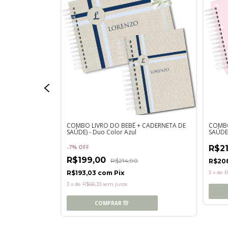
 CADERNETA DE
COMBO LIVRO DO BEBÊ + CADERNETA DE
COMBO
SAÚDE) - Duo Color Azul
SAÚDE 
-
7
%
OFF
R$2
R$199,00
R$214,90
R$20
R$193,03
com
Pix
3
x
de
R
3
x
de
R$66,33
sem juros