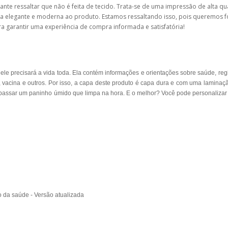
ante ressaltar que não é feita de tecido. Trata-se de uma impressão de alta q
ca elegante e moderna ao produto. Estamos ressaltando isso, pois queremos f
ra garantir uma experiência de compra informada e satisfatória!
precisará a vida toda. Ela contém informações e orientações sobre saúde, regi
 vacina e outros. Por isso, a capa deste produto é capa dura e com uma laminaçã
é só passar um paninho úmido que limpa na hora. E o melhor? Você pode personaliz
 da saúde - Versão atualizada