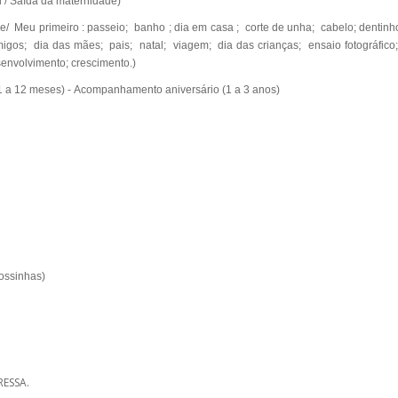
bi / Saída da maternidade)
Meu primeiro : passeio; banho ; dia em casa ; corte de unha; cabelo; dentinho;
migos; dia das mães; pais; natal; viagem; dia das crianças; ensaio fotográfico;
envolvimento; crescimento.)
a 12 meses) -
Acompanhamento aniversário (1 a 3 anos)
ossinhas)
RESSA.