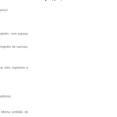
único!
egistro, com espaço
registro de vacinas,
que eles capturem e
artinho)
 Minha certidão de