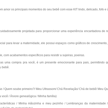
om amor os principais momentos do seu bebê com esse KIT lindo, delicado, fofo e 
 cuidadosamente projetada para proporcionar uma experiência encantadora de r
cial para levar a maternidade, ele possui espaços como gráficos de crescimento, 
e, com acabamentos específicos para resistir a sujeiras, poeiras.
penas uma compra pra você, é um presente emocionante para pais, permitindo 
u bebê.
e / Quem soube primeiro?/ Meu Ultrassom/ Chá Revelação/ Chá de bebê/ Meu Qu
 você / Árvore genealógica / Minha família)
acterísticas / Minha mãozinha e meu pezinho / Lembranças da maternidade /