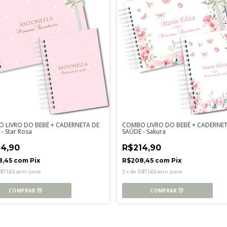
 LIVRO DO BEBÊ + CADERNETA DE
COMBO LIVRO DO BEBÊ + CADERNET
- Star Rosa
SAÚDE - Sakura
14,90
R$214,90
8,45
com
Pix
R$208,45
com
Pix
$71,63
sem juros
3
x
de
R$71,63
sem juros