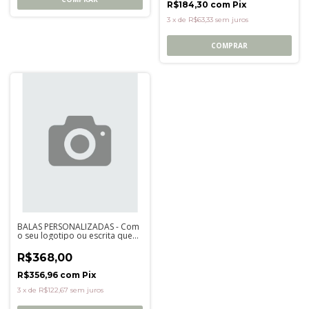
R$184,30
com
Pix
3
x
de
R$63,33
sem juros
COMPRAR
BALAS PERSONALIZADAS - Com
o seu logotipo ou escrita que
desejar
R$368,00
R$356,96
com
Pix
3
x
de
R$122,67
sem juros