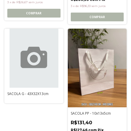
3
x
de
R$26,67
sem juros
3
x
de
R$96,33
sem juros
COMPRAR
COMPRAR
SACOLA G - 43X32X13cm
SACOLA PP - 10x13x5cm
R$131,40
R$127,46
com
Pix