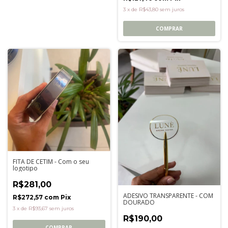
3
x
de
R$43,80
sem juros
COMPRAR
FITA DE CETIM - Com o seu
logotipo
R$281,00
ADESIVO TRANSPARENTE - COM
R$272,57
com
Pix
DOURADO
3
x
de
R$93,67
sem juros
R$190,00
COMPRAR