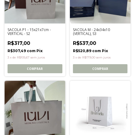
SACOLA P1 - 15x21x7cm -
SACOLA M - 24x34x10
VERTICAL - S2
(VERTICAL), S3
R$317,00
R$537,00
R$307,49
com
Pix
R$520,89
com
Pix
3
x
de
R$105,67
sem juros
3
x
de
R$179,00
sem juros
COMPRAR
COMPRAR