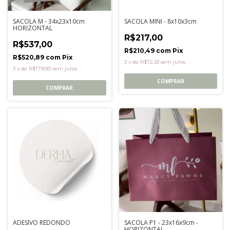
SACOLA M - 34x23x10cm
SACOLA MINI - 8x10x3cm
HORIZONTAL
R$217,00
R$537,00
R$210,49
com
Pix
R$520,89
com
Pix
3
x
de
R$72,33
sem juros
3
x
de
R$179,00
sem juros
COMPRAR
COMPRAR
ADESIVO REDONDO
SACOLA P1 - 23x16x9cm -
HORIZONTAL