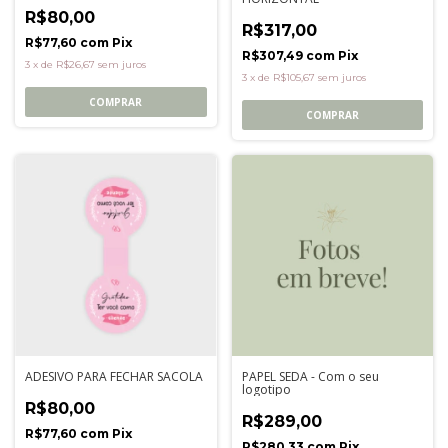
R$80,00
R$317,00
R$77,60
com
Pix
R$307,49
com
Pix
3
x
de
R$26,67
sem juros
3
x
de
R$105,67
sem juros
COMPRAR
COMPRAR
ADESIVO PARA FECHAR SACOLA
PAPEL SEDA - Com o seu
logotipo
R$80,00
R$289,00
R$77,60
com
Pix
R$280,33
com
Pix