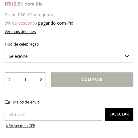
R$12,51
com
Pix
2
x
de
R$6,45
sem juros
3% de desconto
pagando com Pix
Ver mais detalhes
Tipo de celebração
ALTERAR CEP
Entregas para o CEP:
Meios de envio
CALCULAR
Não sei meu CEP