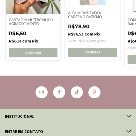
ÁLBUM BATIZADO/
CADERNO BATISMO
CARTÃO MINI TERCINHO /
CONV
AGRADECIMENTO
Bati
R$78,90
R$6,50
R$
R$76,53
com
Pix
R$6,31
com
Pix
R$5
3
x
de
R$26,30
sem juros
3
x
d
COMPRAR
COMPRAR
INSTITUCIONAL
ENTRE EM CONTATO