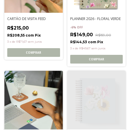
CARTÃO DE VISITA FEED
PLANNER 2026 - FLORAL VERDE
R$215,00
-
6
%
OFF
R$149,00
R$159,00
R$208,55
com
Pix
3
x
de
R$71,67
sem juros
R$144,53
com
Pix
3
x
de
R$49,67
sem juros
COMPRAR
COMPRAR