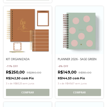
KIT ORGANIZADA
PLANNER 2026 - SAGE GREEN
-
11
%
OFF
-
6
%
OFF
R$250,00
R$149,00
R$280,00
R$159,00
R$242,50
com
Pix
R$144,53
com
Pix
3
x
de
R$83,33
sem juros
3
x
de
R$49,67
sem juros
COMPRAR
COMPRAR