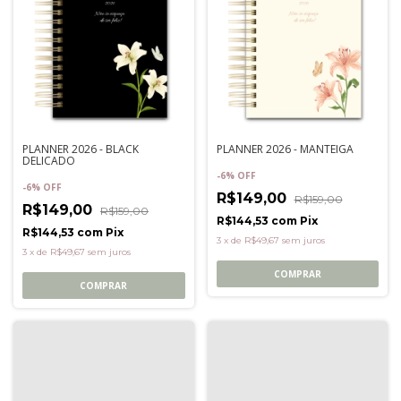
PLANNER 2026 - BLACK
PLANNER 2026 - MANTEIGA
DELICADO
-
6
%
OFF
-
6
%
OFF
R$149,00
R$159,00
R$149,00
R$159,00
R$144,53
com
Pix
R$144,53
com
Pix
3
x
de
R$49,67
sem juros
3
x
de
R$49,67
sem juros
COMPRAR
COMPRAR