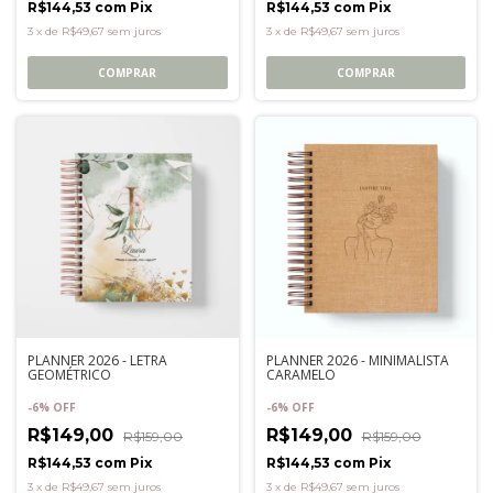
R$144,53
com
Pix
R$144,53
com
Pix
3
x
de
R$49,67
sem juros
3
x
de
R$49,67
sem juros
COMPRAR
COMPRAR
PLANNER 2026 - LETRA
PLANNER 2026 - MINIMALISTA
GEOMÉTRICO
CARAMELO
-
6
%
OFF
-
6
%
OFF
R$149,00
R$149,00
R$159,00
R$159,00
R$144,53
com
Pix
R$144,53
com
Pix
3
x
de
R$49,67
sem juros
3
x
de
R$49,67
sem juros