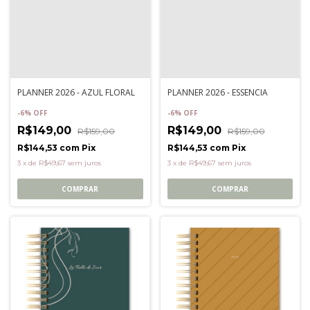
PLANNER 2026 - AZUL FLORAL
PLANNER 2026 - ESSENCIA
-
6
%
OFF
-
6
%
OFF
R$149,00
R$149,00
R$159,00
R$159,00
R$144,53
com
Pix
R$144,53
com
Pix
3
x
de
R$49,67
sem juros
3
x
de
R$49,67
sem juros
COMPRAR
COMPRAR