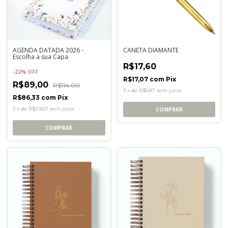
AGENDA DATADA 2026 -
CANETA DIAMANTE
Escolha a sua Capa
R$17,60
-
22
%
OFF
R$17,07
com
Pix
R$89,00
R$114,00
3
x
de
R$5,87
sem juros
R$86,33
com
Pix
3
x
de
R$29,67
sem juros
COMPRAR