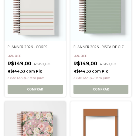
PLANNER 2026 - CORES
PLANNER 2026 - RISCA DE GIZ
-
6
%
OFF
-
6
%
OFF
R$149,00
R$149,00
R$159,00
R$159,00
R$144,53
com
Pix
R$144,53
com
Pix
3
x
de
R$49,67
sem juros
3
x
de
R$49,67
sem juros
COMPRAR
COMPRAR