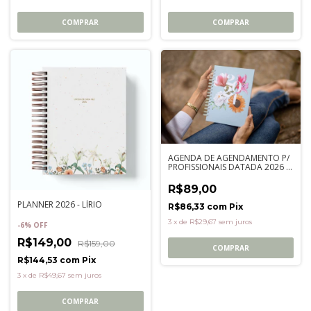
COMPRAR
COMPRAR
AGENDA DE AGENDAMENTO P/
PROFISSIONAIS DATADA 2026 -
Escolha a sua Capa
R$89,00
PLANNER 2026 - LÍRIO
R$86,33
com
Pix
3
x
de
R$29,67
sem juros
-
6
%
OFF
R$149,00
R$159,00
COMPRAR
R$144,53
com
Pix
3
x
de
R$49,67
sem juros
COMPRAR